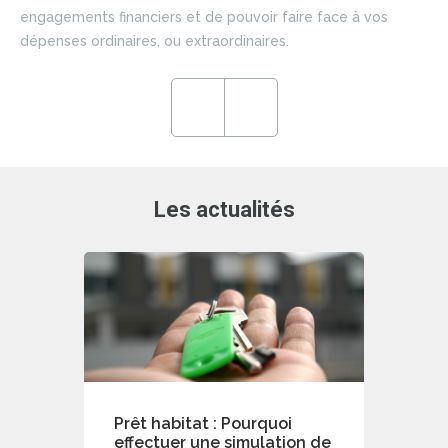
si
engagements financiers et de pouvoir faire face à vos
du 
dépenses ordinaires, ou extraordinaires.
ce
en
ré
Previous
Next
de
Les actualités
Prêt habitat : Pourquoi
effectuer une simulation de