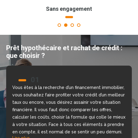
Sans engagement
1
2
3
4
Prêt hypothécaire et rachat de crédit :
que choisir ?
01
02
Vous êtes à la recherche d’un financement immobilier,
Nous allons vous aider à prendre la bonne décision
vous souhaitez faire profiter votre crédit d’un meilleur
grâce à notre comparateur de crédit en ligne, gratuit
taux ou encore, vous désirez assainir votre situation
et sans engagement. Nous mettons à votre
financière. Il vous faut donc comparer les offres,
disposition nos courtiers, chargés d’étudier votre
calculer les coûts, choisir la formule qui colle le mieux
dossier, de repérer les meilleures offres du moment
à votre situation. Face à tous ces éléments à prendre
selon votre situation financière, rapidement.
Lire plus
en compte, il est normal de se sentir un peu démuni.