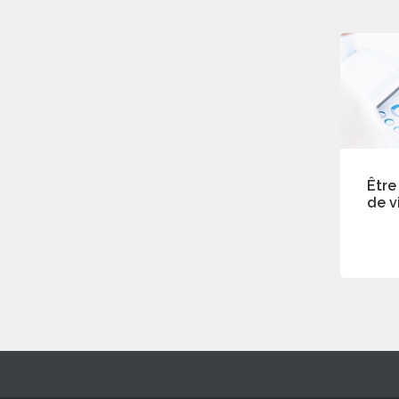
Être
de v