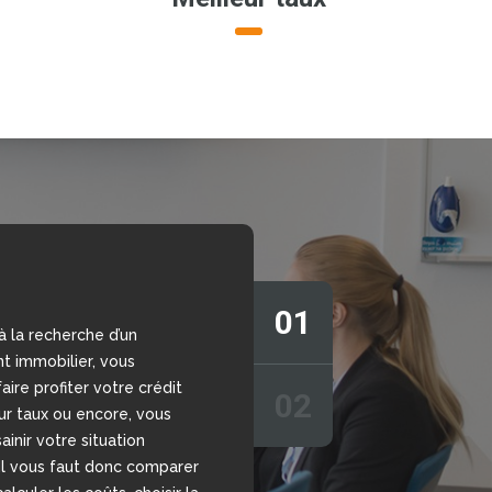
01
à la recherche d’un
s vous aider à prendre la
t immobilier, vous
sion grâce à notre
aire profiter votre crédit
r de crédit en ligne,
02
eur taux ou encore, vous
 sans engagement. Nous
ainir votre situation
votre disposition nos
 Il vous faut donc comparer
chargés d’étudier votre