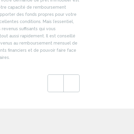
e votre demande de prêt immobilier est
 votre capacité de remboursement
apporter des fonds propres pour votre
ellentes conditions. Mais l’essentiel,
s revenus suffisants qui vous
tout aussi rapidement. Il est conseillé
 revenus au remboursement mensuel de
ts financiers et de pouvoir faire face
ires.
Previous
Next