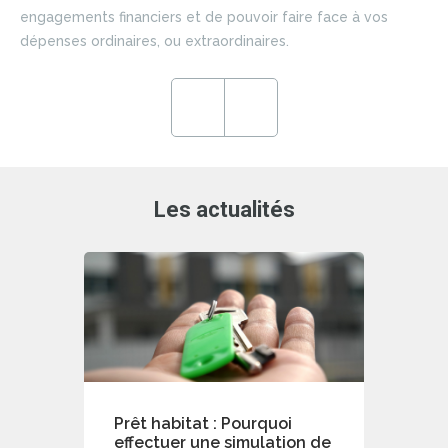
si
engagements financiers et de pouvoir faire face à vos
du 
dépenses ordinaires, ou extraordinaires.
ce
en
ré
Previous
Next
de
Les actualités
Prêt habitat : Pourquoi
effectuer une simulation de