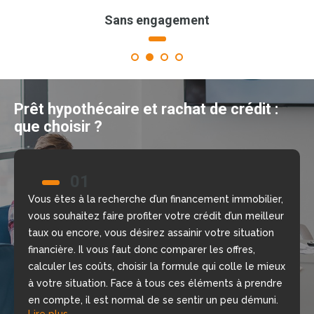
Sans engagement
1
2
3
4
Prêt hypothécaire et rachat de crédit :
que choisir ?
01
02
Vous êtes à la recherche d’un financement immobilier,
Nous allons vous aider à prendre la bonne décision
vous souhaitez faire profiter votre crédit d’un meilleur
grâce à notre comparateur de crédit en ligne, gratuit
taux ou encore, vous désirez assainir votre situation
et sans engagement. Nous mettons à votre
financière. Il vous faut donc comparer les offres,
disposition nos courtiers, chargés d’étudier votre
calculer les coûts, choisir la formule qui colle le mieux
dossier, de repérer les meilleures offres du moment
à votre situation. Face à tous ces éléments à prendre
selon votre situation financière, rapidement.
Lire plus
en compte, il est normal de se sentir un peu démuni.