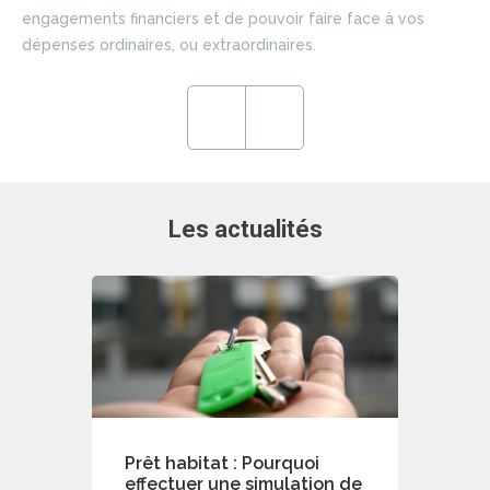
si
engagements financiers et de pouvoir faire face à vos
du 
dépenses ordinaires, ou extraordinaires.
ce
en
ré
Previous
Next
de
Les actualités
Prêt habitat : Pourquoi
effectuer une simulation de