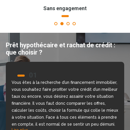
Sans engagement
1
2
3
4
Prêt hypothécaire et rachat de crédit :
que choisir ?
01
02
Vous êtes à la recherche d’un financement immobilier,
Nous allons vous aider à prendre la bonne décision
vous souhaitez faire profiter votre crédit d’un meilleur
grâce à notre comparateur de crédit en ligne, gratuit
taux ou encore, vous désirez assainir votre situation
et sans engagement. Nous mettons à votre
financière. Il vous faut donc comparer les offres,
disposition nos courtiers, chargés d’étudier votre
calculer les coûts, choisir la formule qui colle le mieux
dossier, de repérer les meilleures offres du moment
à votre situation. Face à tous ces éléments à prendre
selon votre situation financière, rapidement.
Lire plus
en compte, il est normal de se sentir un peu démuni.