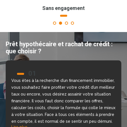
Sans engagement
1
2
3
4
Prêt hypothécaire et rachat de crédit :
que choisir ?
01
02
Vous êtes à la recherche d’un financement immobilier,
Nous allons vous aider à prendre la bonne décision
vous souhaitez faire profiter votre crédit d’un meilleur
grâce à notre comparateur de crédit en ligne, gratuit
taux ou encore, vous désirez assainir votre situation
et sans engagement. Nous mettons à votre
financière. Il vous faut donc comparer les offres,
disposition nos courtiers, chargés d’étudier votre
calculer les coûts, choisir la formule qui colle le mieux
dossier, de repérer les meilleures offres du moment
à votre situation. Face à tous ces éléments à prendre
selon votre situation financière, rapidement.
Lire plus
en compte, il est normal de se sentir un peu démuni.