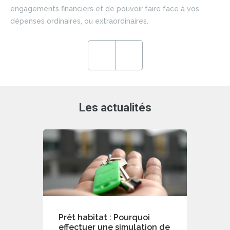
si
engagements financiers et de pouvoir faire face à vos
du 
dépenses ordinaires, ou extraordinaires.
ce
en
ré
Previous
Next
de
Les actualités
Prêt habitat : Pourquoi
effectuer une simulation de