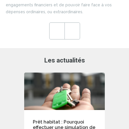
si
engagements financiers et de pouvoir faire face à vos
du 
dépenses ordinaires, ou extraordinaires.
ce
en
ré
Previous
Next
de
Les actualités
Prêt habitat : Pourquoi
effectuer une simulation de