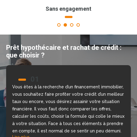
Sans engagement
1
2
3
4
Prêt hypothécaire et rachat de crédit :
que choisir ?
01
02
Vous êtes à la recherche d’un financement immobilier,
Nous allons vous aider à prendre la bonne décision
vous souhaitez faire profiter votre crédit d’un meilleur
grâce à notre comparateur de crédit en ligne, gratuit
taux ou encore, vous désirez assainir votre situation
et sans engagement. Nous mettons à votre
financière. Il vous faut donc comparer les offres,
disposition nos courtiers, chargés d’étudier votre
calculer les coûts, choisir la formule qui colle le mieux
dossier, de repérer les meilleures offres du moment
à votre situation. Face à tous ces éléments à prendre
selon votre situation financière, rapidement.
Lire plus
en compte, il est normal de se sentir un peu démuni.