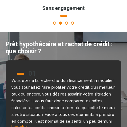
Sans engagement
1
2
3
4
Prêt hypothécaire et rachat de crédit :
que choisir ?
01
02
Vous êtes à la recherche d’un financement immobilier,
Nous allons vous aider à prendre la bonne décision
vous souhaitez faire profiter votre crédit d’un meilleur
grâce à notre comparateur de crédit en ligne, gratuit
taux ou encore, vous désirez assainir votre situation
et sans engagement. Nous mettons à votre
financière. Il vous faut donc comparer les offres,
disposition nos courtiers, chargés d’étudier votre
calculer les coûts, choisir la formule qui colle le mieux
dossier, de repérer les meilleures offres du moment
à votre situation. Face à tous ces éléments à prendre
selon votre situation financière, rapidement.
Lire plus
en compte, il est normal de se sentir un peu démuni.