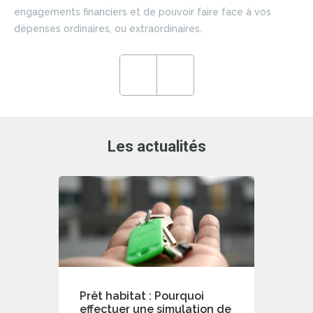
si
engagements financiers et de pouvoir faire face à vos
du 
dépenses ordinaires, ou extraordinaires.
ce
en
ré
Previous
Next
de
Les actualités
Prêt habitat : Pourquoi
effectuer une simulation de