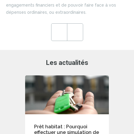
si
engagements financiers et de pouvoir faire face à vos
du 
dépenses ordinaires, ou extraordinaires.
ce
en
ré
Previous
Next
de
Les actualités
Prêt habitat : Pourquoi
effectuer une simulation de