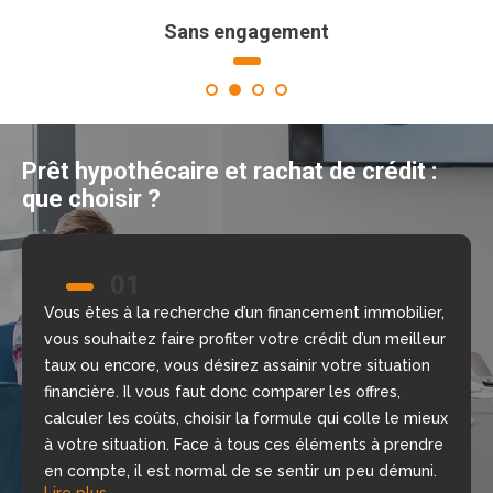
Sans engagement
1
2
3
4
Prêt hypothécaire et rachat de crédit :
que choisir ?
01
02
Vous êtes à la recherche d’un financement immobilier,
Nous allons vous aider à prendre la bonne décision
vous souhaitez faire profiter votre crédit d’un meilleur
grâce à notre comparateur de crédit en ligne, gratuit
taux ou encore, vous désirez assainir votre situation
et sans engagement. Nous mettons à votre
financière. Il vous faut donc comparer les offres,
disposition nos courtiers, chargés d’étudier votre
calculer les coûts, choisir la formule qui colle le mieux
dossier, de repérer les meilleures offres du moment
à votre situation. Face à tous ces éléments à prendre
selon votre situation financière, rapidement.
Lire plus
en compte, il est normal de se sentir un peu démuni.