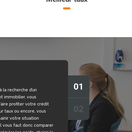
01
à la recherche d’un
s vous aider à prendre la
t immobilier, vous
sion grâce à notre
aire profiter votre crédit
r de crédit en ligne,
02
eur taux ou encore, vous
 sans engagement. Nous
ainir votre situation
votre disposition nos
 Il vous faut donc comparer
chargés d’étudier votre