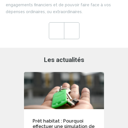
si
engagements financiers et de pouvoir faire face à vos
du 
dépenses ordinaires, ou extraordinaires.
ce
en
ré
Previous
Next
de
Les actualités
Prêt habitat : Pourquoi
effectuer une simulation de