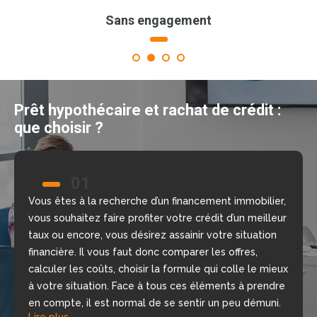
Sans engagement
1
2
3
4
Prêt hypothécaire et rachat de crédit :
que choisir ?
01
02
Vous êtes à la recherche d’un financement immobilier,
Nous allons vous aider à prendre la bonne décision
vous souhaitez faire profiter votre crédit d’un meilleur
grâce à notre comparateur de crédit en ligne, gratuit
taux ou encore, vous désirez assainir votre situation
et sans engagement. Nous mettons à votre
financière. Il vous faut donc comparer les offres,
disposition nos courtiers, chargés d’étudier votre
calculer les coûts, choisir la formule qui colle le mieux
dossier, de repérer les meilleures offres du moment
à votre situation. Face à tous ces éléments à prendre
selon votre situation financière, rapidement.
Lire plus
en compte, il est normal de se sentir un peu démuni.