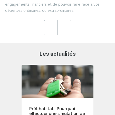
si
engagements financiers et de pouvoir faire face à vos
du 
dépenses ordinaires, ou extraordinaires.
ce
en
ré
Previous
Next
de
Les actualités
Prêt habitat : Pourquoi
effectuer une simulation de