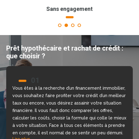
Sans engagement
1
2
3
4
Prêt hypothécaire et rachat de crédit :
que choisir ?
01
02
Vous êtes à la recherche d’un financement immobilier,
Nous allons vous aider à prendre la bonne décision
vous souhaitez faire profiter votre crédit d’un meilleur
grâce à notre comparateur de crédit en ligne, gratuit
taux ou encore, vous désirez assainir votre situation
et sans engagement. Nous mettons à votre
financière. Il vous faut donc comparer les offres,
disposition nos courtiers, chargés d’étudier votre
calculer les coûts, choisir la formule qui colle le mieux
dossier, de repérer les meilleures offres du moment
à votre situation. Face à tous ces éléments à prendre
selon votre situation financière, rapidement.
Lire plus
en compte, il est normal de se sentir un peu démuni.