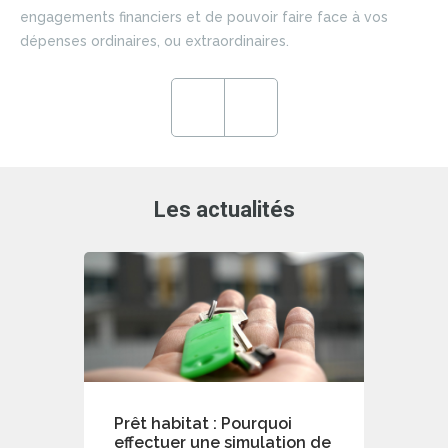
si
engagements financiers et de pouvoir faire face à vos
du 
dépenses ordinaires, ou extraordinaires.
ce
en
ré
Previous
Next
de
Les actualités
Prêt habitat : Pourquoi
effectuer une simulation de