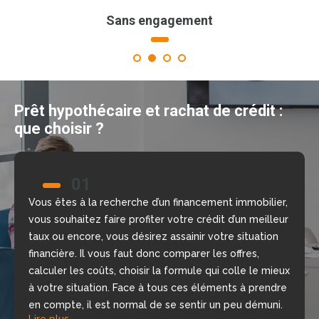
Sans engagement
1
2
3
4
Prêt hypothécaire et rachat de crédit :
que choisir ?
01
02
Vous êtes à la recherche d’un financement immobilier,
Nous allons vous aider à prendre la bonne décision
vous souhaitez faire profiter votre crédit d’un meilleur
grâce à notre comparateur de crédit en ligne, gratuit
taux ou encore, vous désirez assainir votre situation
et sans engagement. Nous mettons à votre
financière. Il vous faut donc comparer les offres,
disposition nos courtiers, chargés d’étudier votre
calculer les coûts, choisir la formule qui colle le mieux
dossier, de repérer les meilleures offres du moment
à votre situation. Face à tous ces éléments à prendre
selon votre situation financière, rapidement.
Lire plus
en compte, il est normal de se sentir un peu démuni.