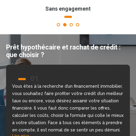
Sans engagement
1
2
3
4
Prêt hypothécaire et rachat de crédit :
que choisir ?
01
02
Vous êtes à la recherche d’un financement immobilier,
Nous allons vous aider à prendre la bonne décision
vous souhaitez faire profiter votre crédit d’un meilleur
grâce à notre comparateur de crédit en ligne, gratuit
taux ou encore, vous désirez assainir votre situation
et sans engagement. Nous mettons à votre
financière. Il vous faut donc comparer les offres,
disposition nos courtiers, chargés d’étudier votre
calculer les coûts, choisir la formule qui colle le mieux
dossier, de repérer les meilleures offres du moment
à votre situation. Face à tous ces éléments à prendre
selon votre situation financière, rapidement.
Lire plus
en compte, il est normal de se sentir un peu démuni.