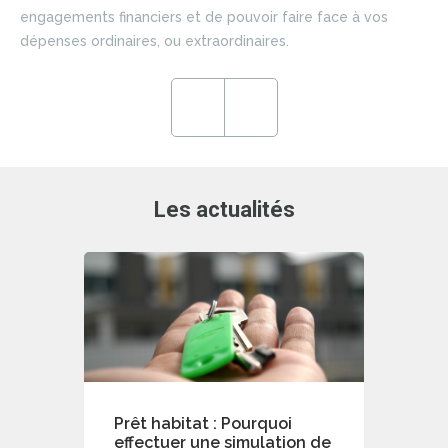
si
engagements financiers et de pouvoir faire face à vos
du 
dépenses ordinaires, ou extraordinaires.
ce
en
ré
Previous
Next
de
Les actualités
Prêt habitat : Pourquoi
effectuer une simulation de