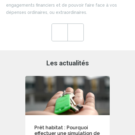
si
engagements financiers et de pouvoir faire face à vos
du 
dépenses ordinaires, ou extraordinaires.
ce
en
ré
Previous
Next
de
Les actualités
Prêt habitat : Pourquoi
effectuer une simulation de