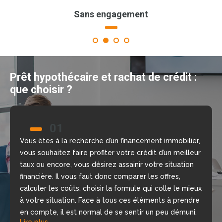
Sans engagement
1
2
3
4
Prêt hypothécaire et rachat de crédit :
que choisir ?
01
02
Vous êtes à la recherche d’un financement immobilier,
Nous allons vous aider à prendre la bonne décision
vous souhaitez faire profiter votre crédit d’un meilleur
grâce à notre comparateur de crédit en ligne, gratuit
taux ou encore, vous désirez assainir votre situation
et sans engagement. Nous mettons à votre
financière. Il vous faut donc comparer les offres,
disposition nos courtiers, chargés d’étudier votre
calculer les coûts, choisir la formule qui colle le mieux
dossier, de repérer les meilleures offres du moment
à votre situation. Face à tous ces éléments à prendre
selon votre situation financière, rapidement.
Lire plus
en compte, il est normal de se sentir un peu démuni.