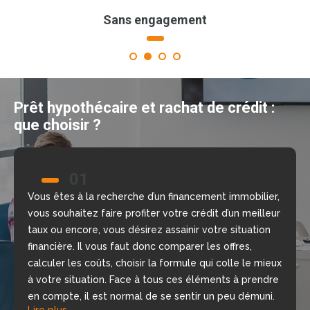
Sans engagement
1
2
3
4
Prêt hypothécaire et rachat de crédit :
que choisir ?
01
02
Vous êtes à la recherche d’un financement immobilier,
Nous allons vous aider à prendre la bonne décision
vous souhaitez faire profiter votre crédit d’un meilleur
grâce à notre comparateur de crédit en ligne, gratuit
taux ou encore, vous désirez assainir votre situation
et sans engagement. Nous mettons à votre
financière. Il vous faut donc comparer les offres,
disposition nos courtiers, chargés d’étudier votre
calculer les coûts, choisir la formule qui colle le mieux
dossier, de repérer les meilleures offres du moment
à votre situation. Face à tous ces éléments à prendre
selon votre situation financière, rapidement.
Lire plus
en compte, il est normal de se sentir un peu démuni.