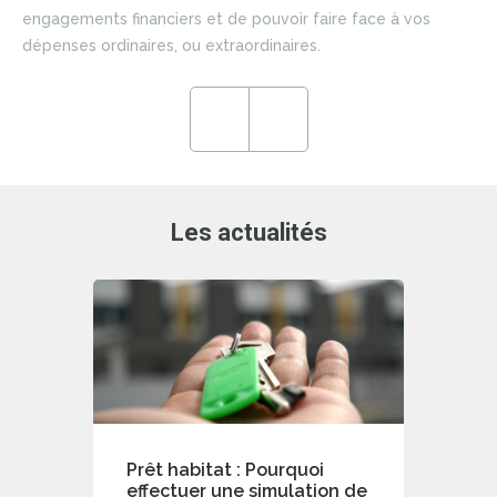
si
engagements financiers et de pouvoir faire face à vos
du 
dépenses ordinaires, ou extraordinaires.
ce
en
ré
Previous
Next
de
Les actualités
Prêt habitat : Pourquoi
effectuer une simulation de