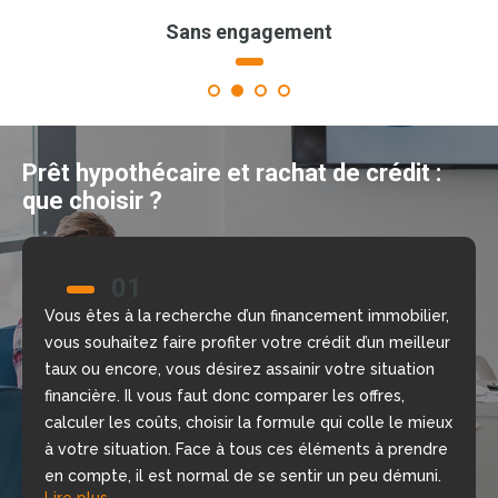
Sans engagement
1
2
3
4
Prêt hypothécaire et rachat de crédit :
que choisir ?
01
02
Vous êtes à la recherche d’un financement immobilier,
Nous allons vous aider à prendre la bonne décision
vous souhaitez faire profiter votre crédit d’un meilleur
grâce à notre comparateur de crédit en ligne, gratuit
taux ou encore, vous désirez assainir votre situation
et sans engagement. Nous mettons à votre
financière. Il vous faut donc comparer les offres,
disposition nos courtiers, chargés d’étudier votre
calculer les coûts, choisir la formule qui colle le mieux
dossier, de repérer les meilleures offres du moment
à votre situation. Face à tous ces éléments à prendre
selon votre situation financière, rapidement.
Lire plus
en compte, il est normal de se sentir un peu démuni.