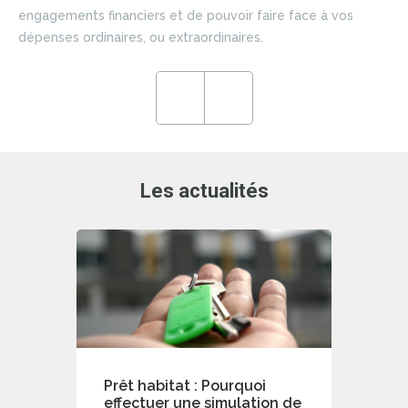
si
engagements financiers et de pouvoir faire face à vos
du 
dépenses ordinaires, ou extraordinaires.
ce
en
ré
Previous
Next
de
Les actualités
Prêt habitat : Pourquoi
effectuer une simulation de