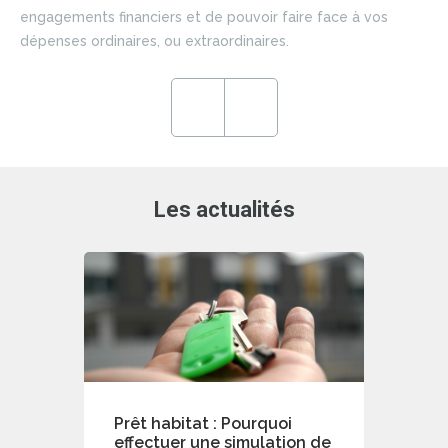
si
engagements financiers et de pouvoir faire face à vos
du 
dépenses ordinaires, ou extraordinaires.
ce
en
ré
Previous
Next
de
Les actualités
Prêt habitat : Pourquoi
effectuer une simulation de