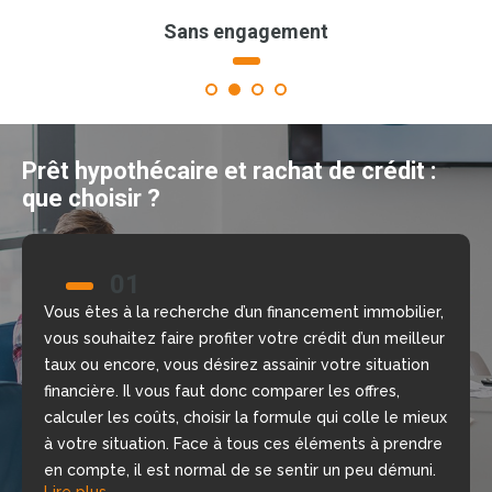
Sans engagement
1
2
3
4
Prêt hypothécaire et rachat de crédit :
que choisir ?
01
02
Vous êtes à la recherche d’un financement immobilier,
Nous allons vous aider à prendre la bonne décision
vous souhaitez faire profiter votre crédit d’un meilleur
grâce à notre comparateur de crédit en ligne, gratuit
taux ou encore, vous désirez assainir votre situation
et sans engagement. Nous mettons à votre
financière. Il vous faut donc comparer les offres,
disposition nos courtiers, chargés d’étudier votre
calculer les coûts, choisir la formule qui colle le mieux
dossier, de repérer les meilleures offres du moment
à votre situation. Face à tous ces éléments à prendre
selon votre situation financière, rapidement.
Lire plus
en compte, il est normal de se sentir un peu démuni.