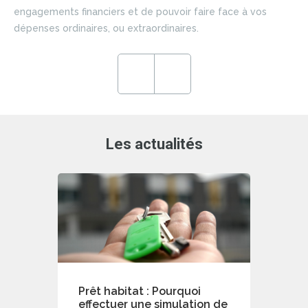
si
engagements financiers et de pouvoir faire face à vos
du 
dépenses ordinaires, ou extraordinaires.
ce
en
ré
Previous
Next
de
Les actualités
Prêt habitat : Pourquoi
effectuer une simulation de