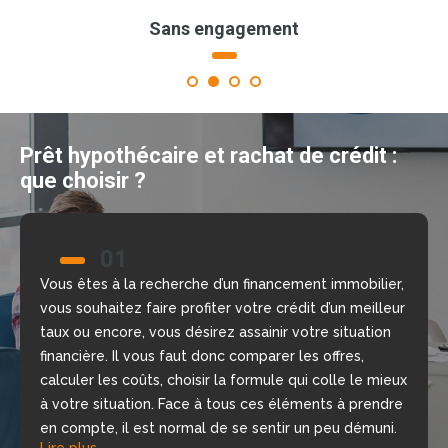
Sans engagement
1
2
3
4
Prêt hypothécaire et rachat de crédit :
que choisir ?
01
02
Vous êtes à la recherche d’un financement immobilier,
Nous allons vous aider à prendre la bonne décision
vous souhaitez faire profiter votre crédit d’un meilleur
grâce à notre comparateur de crédit en ligne, gratuit
taux ou encore, vous désirez assainir votre situation
et sans engagement. Nous mettons à votre
financière. Il vous faut donc comparer les offres,
disposition nos courtiers, chargés d’étudier votre
calculer les coûts, choisir la formule qui colle le mieux
dossier, de repérer les meilleures offres du moment
à votre situation. Face à tous ces éléments à prendre
selon votre situation financière, rapidement.
Lire plus
en compte, il est normal de se sentir un peu démuni.