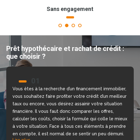
Sans engagement
1
2
3
4
Prêt hypothécaire et rachat de crédit :
que choisir ?
01
02
Vous êtes à la recherche d’un financement immobilier,
Nous allons vous aider à prendre la bonne décision
vous souhaitez faire profiter votre crédit d’un meilleur
grâce à notre comparateur de crédit en ligne, gratuit
taux ou encore, vous désirez assainir votre situation
et sans engagement. Nous mettons à votre
financière. Il vous faut donc comparer les offres,
disposition nos courtiers, chargés d’étudier votre
calculer les coûts, choisir la formule qui colle le mieux
dossier, de repérer les meilleures offres du moment
à votre situation. Face à tous ces éléments à prendre
selon votre situation financière, rapidement.
Lire plus
en compte, il est normal de se sentir un peu démuni.