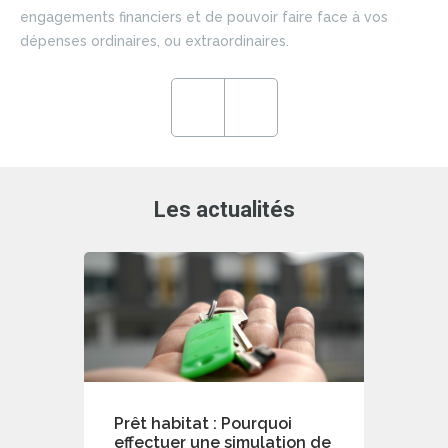
si
engagements financiers et de pouvoir faire face à vos
du 
dépenses ordinaires, ou extraordinaires.
ce
en
ré
Previous
Next
de
Les actualités
Prêt habitat : Pourquoi
effectuer une simulation de