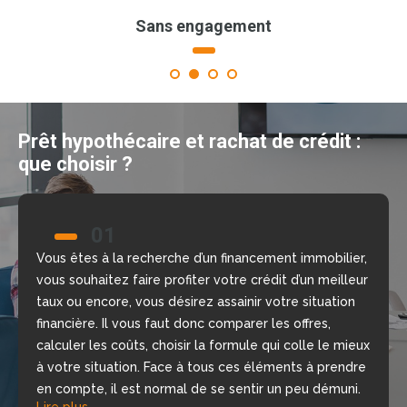
Sans engagement
1
2
3
4
Prêt hypothécaire et rachat de crédit :
que choisir ?
01
02
Vous êtes à la recherche d’un financement immobilier,
Nous allons vous aider à prendre la bonne décision
vous souhaitez faire profiter votre crédit d’un meilleur
grâce à notre comparateur de crédit en ligne, gratuit
taux ou encore, vous désirez assainir votre situation
et sans engagement. Nous mettons à votre
financière. Il vous faut donc comparer les offres,
disposition nos courtiers, chargés d’étudier votre
calculer les coûts, choisir la formule qui colle le mieux
dossier, de repérer les meilleures offres du moment
à votre situation. Face à tous ces éléments à prendre
selon votre situation financière, rapidement.
Lire plus
en compte, il est normal de se sentir un peu démuni.