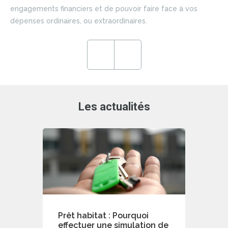
si
engagements financiers et de pouvoir faire face à vos
du 
dépenses ordinaires, ou extraordinaires.
ce
en
ré
Previous
Next
de
Les actualités
Prêt habitat : Pourquoi
effectuer une simulation de