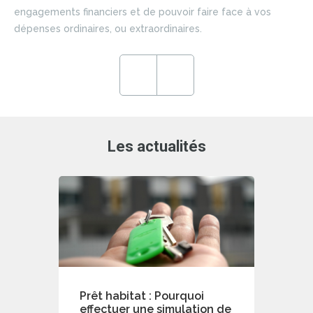
si
engagements financiers et de pouvoir faire face à vos
du 
dépenses ordinaires, ou extraordinaires.
ce
en
ré
Previous
Next
de
Les actualités
Prêt habitat : Pourquoi
effectuer une simulation de