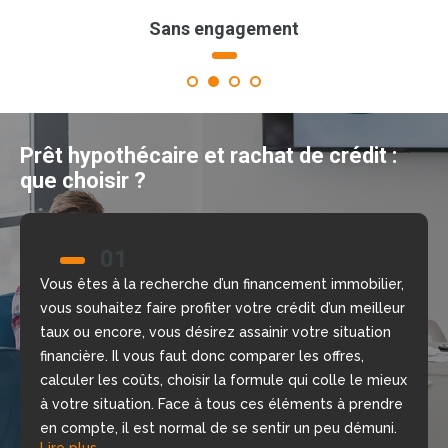
Sans engagement
1
2
3
4
Prêt hypothécaire et rachat de crédit :
que choisir ?
01
02
Vous êtes à la recherche d’un financement immobilier,
Nous allons vous aider à prendre la bonne décision
vous souhaitez faire profiter votre crédit d’un meilleur
grâce à notre comparateur de crédit en ligne, gratuit
taux ou encore, vous désirez assainir votre situation
et sans engagement. Nous mettons à votre
financière. Il vous faut donc comparer les offres,
disposition nos courtiers, chargés d’étudier votre
calculer les coûts, choisir la formule qui colle le mieux
dossier, de repérer les meilleures offres du moment
à votre situation. Face à tous ces éléments à prendre
selon votre situation financière, rapidement.
Lire plus
en compte, il est normal de se sentir un peu démuni.