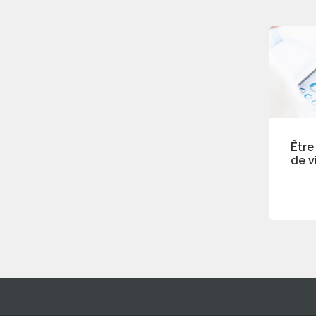
Être
de v