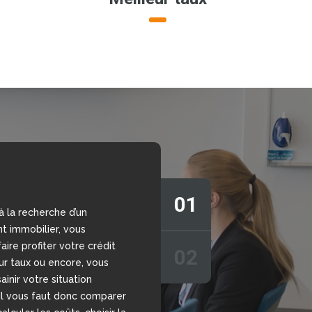
01
à la recherche d’un
s vous aider à prendre la
t immobilier, vous
sion grâce à notre
aire profiter votre crédit
r de crédit en ligne,
02
eur taux ou encore, vous
 sans engagement. Nous
ainir votre situation
votre disposition nos
 Il vous faut donc comparer
chargés d’étudier votre