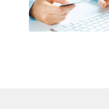
mportant pour l’acceptation de votre demande de prêt immobilier
il d’emprunteur, il détermine votre capacité de remboursement
ien entendu, si vous pouvez apporter des fonds propres pour vot
othécaire, vous êtes dans d’excellentes conditions. Mais l’essentiel
situation financière saine et des revenus suffisants qui vous
t d’obtenir un crédit en ligne tout aussi rapidement. Il est conseil
 consacrer plus d’1/3 de vos revenus au remboursement mensuel
it afin d’assurer vos engagements financiers et de pouvoir faire fa
nses ordinaires, ou extraordinaires.