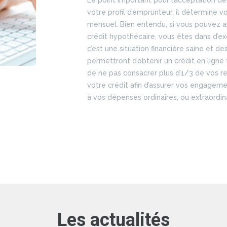
 est
re
,
lé
 de
ce
Les actualités