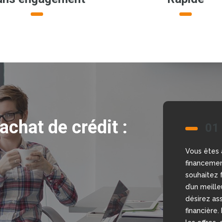
achat de crédit :
 en ligne: gratuit
01
02
Vous êtes 
Nous allon
financemen
bonne déci
souhaitez f
comparateu
d’un meill
gratuit et
désirez ass
mettons à 
financière.
courtiers, 