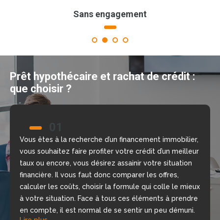
Sans engagement
1
2
3
4
Prêt hypothécaire et rachat de crédit :
que choisir ?
01
02
Vous êtes à la recherche d’un financement immobilier,
Nous allons vous aider à prendre la bonne décision
vous souhaitez faire profiter votre crédit d’un meilleur
grâce à notre comparateur de crédit en ligne, gratuit
taux ou encore, vous désirez assainir votre situation
et sans engagement. Nous mettons à votre
financière. Il vous faut donc comparer les offres,
disposition nos courtiers, chargés d’étudier votre
calculer les coûts, choisir la formule qui colle le mieux
dossier, de repérer les meilleures offres du moment
à votre situation. Face à tous ces éléments à prendre
selon votre situation financière, rapidement.
Lire plus
en compte, il est normal de se sentir un peu démuni.