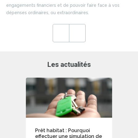
si
engagements financiers et de pouvoir faire face à vos
du 
dépenses ordinaires, ou extraordinaires.
ce
en
ré
Previous
Next
de
Les actualités
Prêt habitat : Pourquoi
effectuer une simulation de