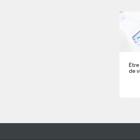
Être
de v