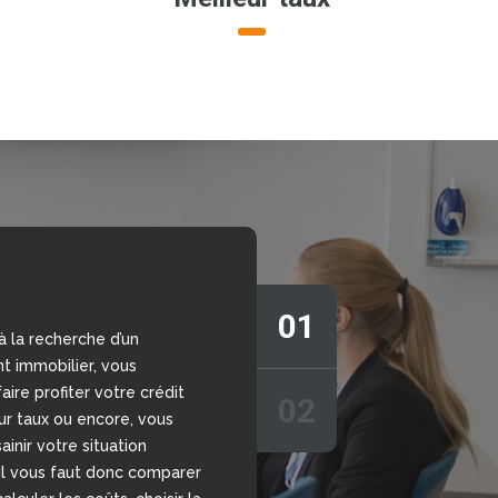
01
à la recherche d’un
s vous aider à prendre la
t immobilier, vous
sion grâce à notre
aire profiter votre crédit
r de crédit en ligne,
02
eur taux ou encore, vous
 sans engagement. Nous
ainir votre situation
votre disposition nos
 Il vous faut donc comparer
chargés d’étudier votre