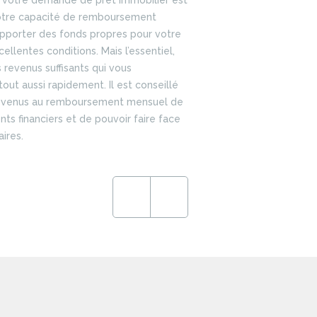
e votre demande de prêt immobilier est
 votre capacité de remboursement
apporter des fonds propres pour votre
ellentes conditions. Mais l’essentiel,
s revenus suffisants qui vous
tout aussi rapidement. Il est conseillé
 revenus au remboursement mensuel de
ts financiers et de pouvoir faire face
ires.
Previous
Next