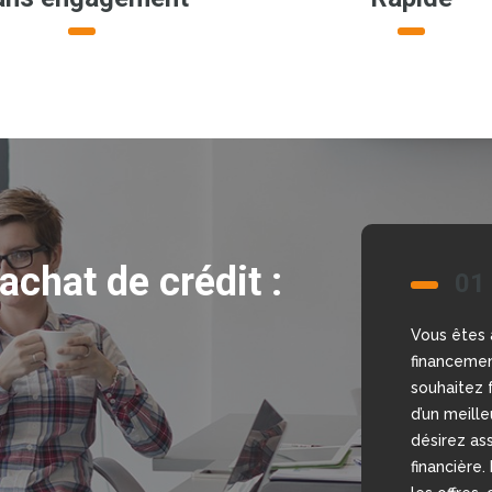
achat de crédit :
01
02
Vous êtes 
Nous allon
financemen
bonne déci
souhaitez f
comparateu
d’un meill
gratuit et
désirez ass
mettons à 
financière.
courtiers, 